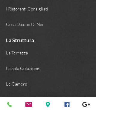
I Ristoranti Consigliati
Cosa Dicono Di Noi
La Struttura
La Terrazza
La Sala Colazione
Le Camere
I Bagni
Per qualsiasi tua richiesta non esitare a